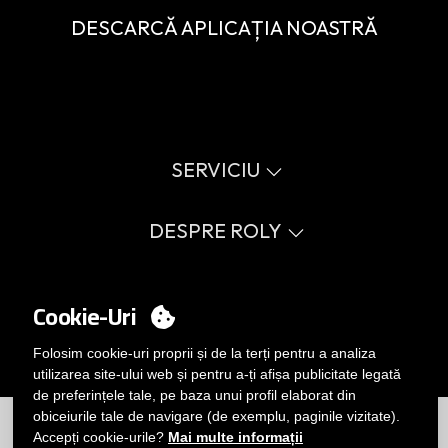
DESCARCĂ APLICAȚIA NOASTRĂ
SERVICIU
Catalog virtual
Ghid de mărimi
DESPRE ROLY
Glosar
Procedura de vânzare
Valori
FAQ
Cauză socială
CONTUL MEU
Errata catalog
Certificări
Cookie-Uri
Lucrează cu noi
Conectați-vă
Politica de management intern
Vrei să devii client?
Folosim cookie-uri proprii și de la terți pentru a analiza
TRIMITEȚI-NE UN EMAIL
utilizarea site-ului web și pentru a-ți afișa publicitate legată
de preferințele tale, pe baza unui profil elaborat din
Limitări
|
Politica de confidențialitate
|
Politica de Cookie-uri
|
obiceiurile tale de navigare (de exemplu, paginile vizitate).
Notă legală
|
Harta site-ului
Accepți cookie-urile?
Mai multe informații