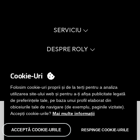
SERVICIU
Catalog virtual
Ghid de mărimi
DESPRE ROLY
Glosar
Procedura de vânzare
Valori
FAQ
Cauză socială
CONTUL MEU
Errata catalog
Certificări
Cookie-Uri
Lucrează cu noi
Conectați-vă
Politica de management intern
Vrei să devii client?
Folosim cookie-uri proprii și de la terți pentru a analiza
TRIMITEȚI-NE UN EMAIL
utilizarea site-ului web și pentru a-ți afișa publicitate legată
de preferințele tale, pe baza unui profil elaborat din
Limitări
|
Politica de confidențialitate
|
Politica de Cookie-uri
|
obiceiurile tale de navigare (de exemplu, paginile vizitate).
Notă legală
|
Harta site-ului
Accepți cookie-urile?
Mai multe informații
ACCEPTĂ COOKIE-URILE
RESPINGE COOKIE-URILE
© Roly 2026. Toate drepturile rezervate.