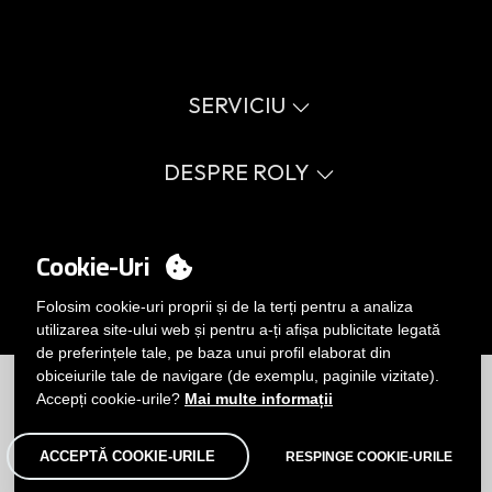
SERVICIU
Catalog virtual
Ghid de mărimi
DESPRE ROLY
Glosar
Procedura de vânzare
Valori
FAQ
Cauză socială
CONTUL MEU
Errata catalog
Certificări
Cookie-Uri
Lucrează cu noi
Conectați-vă
Politica de management intern
Vrei să devii client?
Folosim cookie-uri proprii și de la terți pentru a analiza
TRIMITEȚI-NE UN EMAIL
utilizarea site-ului web și pentru a-ți afișa publicitate legată
de preferințele tale, pe baza unui profil elaborat din
Limitări
|
Politica de confidențialitate
|
Politica de Cookie-uri
|
obiceiurile tale de navigare (de exemplu, paginile vizitate).
Notă legală
|
Harta site-ului
Accepți cookie-urile?
Mai multe informații
ACCEPTĂ COOKIE-URILE
RESPINGE COOKIE-URILE
© Roly 2026. Toate drepturile rezervate.