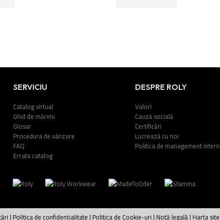
SERVICIU
DESPRE ROLY
Catalog virtual
Valori
Ghid de mărimi
Cauză socială
Glosar
Certificări
Procedura de vânzare
Lucrează cu noi
FAQ
Politica de management intern
Errata catalog
tări
|
Politica de confidențialitate
|
Politica de Cookie-uri
|
Notă legală
|
Harta site