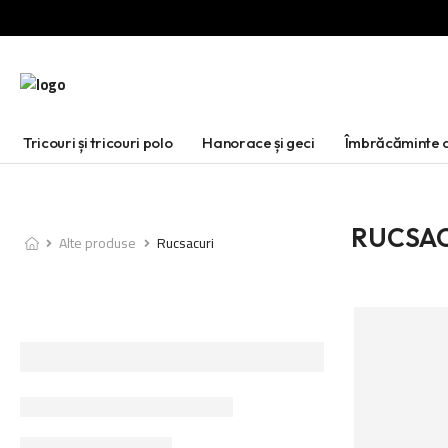
Tricouri și tricouri polo
Hanorace și geci
Îmbrăcăminte d
RUCSA
Alte produse
Rucsacuri