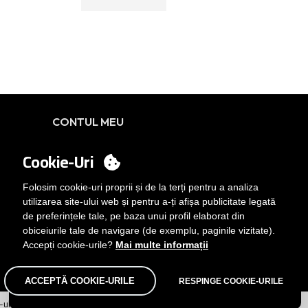
CONTUL MEU
Conectați-vă
Cookie-Uri
Vrei să devii client?
TRIMITEȚI-NE UN EMAIL
Folosim cookie-uri proprii și de la terți pentru a analiza
utilizarea site-ului web și pentru a-ți afișa publicitate legată
de preferințele tale, pe baza unui profil elaborat din
obiceiurile tale de navigare (de exemplu, paginile vizitate).
Accepți cookie-urile?
Mai multe informații
ACCEPTĂ COOKIE-URILE
RESPINGE COOKIE-URILE
-ului