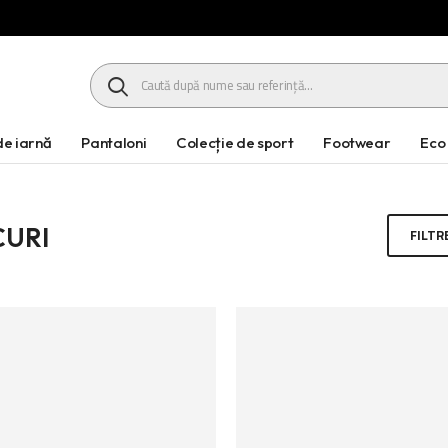
HEADER SEARCH BUTTON
e iarnă
Pantaloni
Colecție de sport
Footwear
Eco
CURI
FILTR