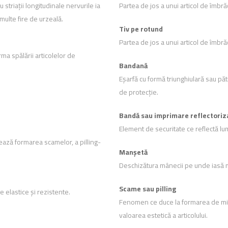
 striații longitudinale nervurile ia
Partea de jos a unui articol de îmbr
 multe fire de urzeală.
Tiv pe rotund
Partea de jos a unui articol de îmbr
ma spălării articolelor de
Bandană
Eșarfă cu formă triunghiulară sau pătr
de protecție.
Bandă sau imprimare reflectoriz
Element de securitate ce reflectă lum
ează formarea scamelor, a pilling-
Manșetă
Deschizătura mânecii pe unde iasă m
Scame sau pilling
e elastice și rezistente.
Fenomen ce duce la formarea de mici
valoarea estetică a articolului.