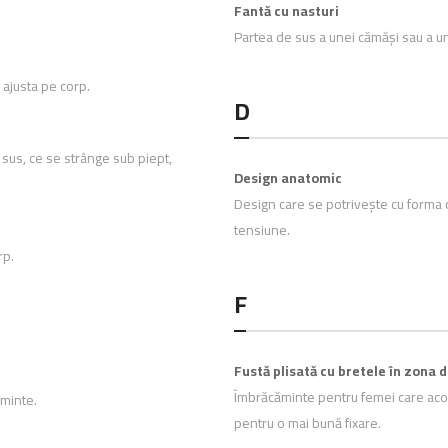
Fantă cu nasturi
Partea de sus a unei cămăși sau a unu
 ajusta pe corp.
D
 sus, ce se strânge sub piept,
Design anatomic
Design care se potrivește cu forma cor
tensiune.
rp.
F
Fustă plisată cu bretele în zona d
Îmbrăcăminte pentru femei care acoper
ăminte.
pentru o mai bună fixare.