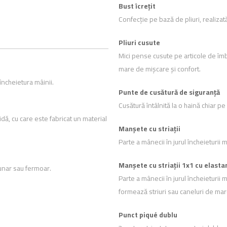
Bust îcrețit
Confecție pe bază de pliuri, realizat
Pliuri cusute
Mici pense cusute pe articole de îmb
mare de mișcare și confort.
ncheietura mâinii.
Punte de cusătură de siguranță
Cusătură întâlnită la o haină chiar p
idă, cu care este fabricat un material
Manșete cu striații
Parte a mânecii în jurul încheieturii 
Manșete cu striații 1x1 cu elasta
unar sau fermoar.
Parte a mânecii în jurul încheieturii 
formează striuri sau caneluri de mare
Punct piqué dublu