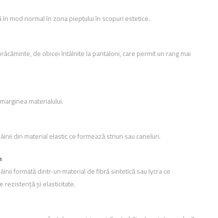
ă în mod normal în zona pieptului în scopuri estetice.
răcăminte, de obicei întâlnite la pantaloni, care permit un rang mai
e marginea materialului.
mâinii din material elastic ce formează striuri sau caneluri.
n
mâinii formată dintr-un material de fibră sintetică sau lycra ce
 rezistență și elasticitate.