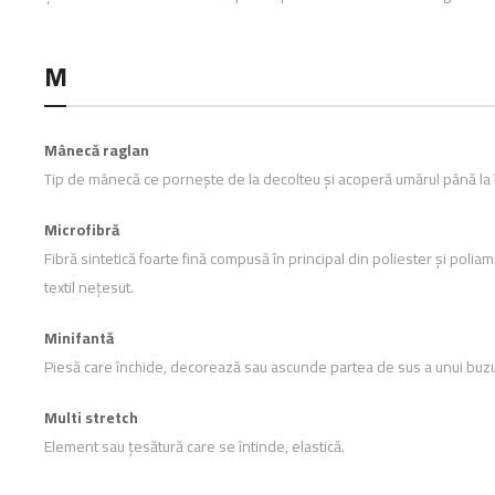
M
Mânecă raglan
Tip de mânecă ce pornește de la decolteu și acoperă umărul până la î
Microfibră
Fibră sintetică foarte fină compusă în principal din poliester și poliam
textil nețesut.
Minifantă
Piesă care închide, decorează sau ascunde partea de sus a unui buz
Multi stretch
Element sau țesătură care se întinde, elastică.