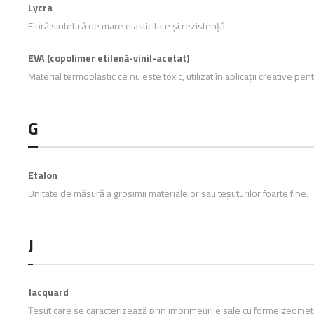
Lycra
Fibră sintetică de mare elasticitate și rezistență.
EVA (copolimer etilenă-vinil-acetat)
Material termoplastic ce nu este toxic, utilizat în aplicații creative pen
G
Etalon
Unitate de măsură a grosimii materialelor sau teșuturilor foarte fine.
J
Jacquard
Țesut care se caracterizează prin imprimeurile sale cu forme geometr