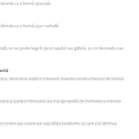
ăcăminte cu o formă specială.
ăcăminte cu o formă ușor curbată.
ată, ce se poate lega în jurul capului sau gâtului, cu rol decorativ sau
antă
ina, devenind vizibil în întuneric înaintea oricărui fascicul de lumină.
âna și partea interioară cea mai apropiată de încheietura mânecii.
 noduri sau scame pe suprafața țesăturilor și care pot diminua