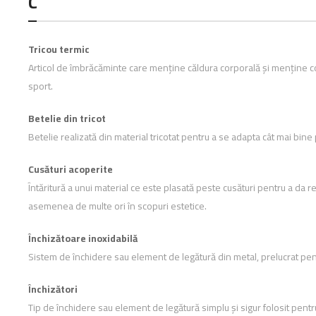
C
Tricou termic
Articol de îmbrăcăminte care menține căldura corporală și menține corp
sport.
Betelie din tricot
Betelie realizată din material tricotat pentru a se adapta cât mai bine
Cusături acoperite
Întăritură a unui material ce este plasată peste cusături pentru a da rez
asemenea de multe ori în scopuri estetice.
Închizătoare inoxidabilă
Sistem de închidere sau element de legătură din metal, prelucrat pent
Închizători
Tip de închidere sau element de legătură simplu și sigur folosit pentr