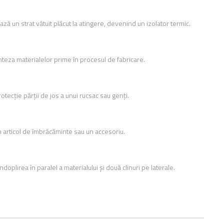
ă un strat vătuit plăcut la atingere, devenind un izolator termic.
nteza materialelor prime în procesul de fabricare.
otecție părții de jos a unui rucsac sau genți.
 articol de îmbrăcăminte sau un accesoriu.
ndoplirea în paralel a materialului și două clinuri pe laterale.