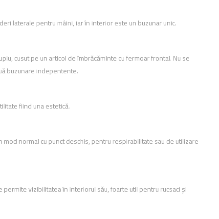
ri laterale pentru mâini, iar în interior este un buzunar unic.
piu, cusut pe un articol de îmbrăcăminte cu fermoar frontal. Nu se
două buzunare indepentente.
litate fiind una estetică.
în mod normal cu punct deschis, pentru respirabilitate sau de utilizare
ermite vizibilitatea în interiorul său, foarte util pentru rucsaci și