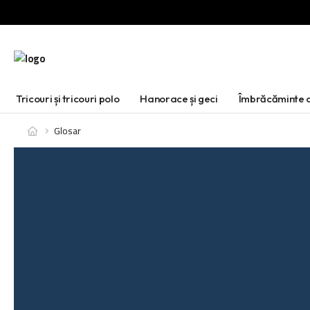
Tricouri și tricouri polo
Hanorace și geci
Îmbrăcăminte d
Glosar