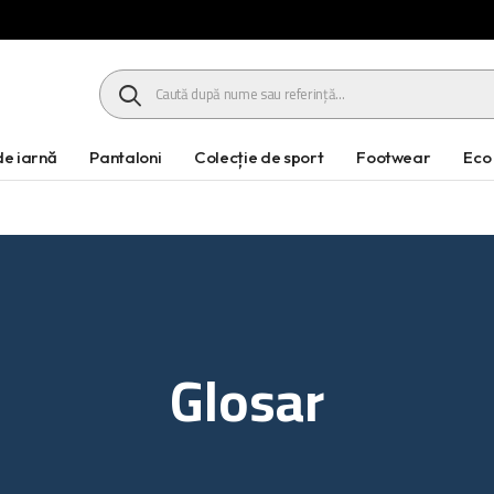
HEADER SEARCH BUTTON
e iarnă
Pantaloni
Colecție de sport
Footwear
Eco
Glosar