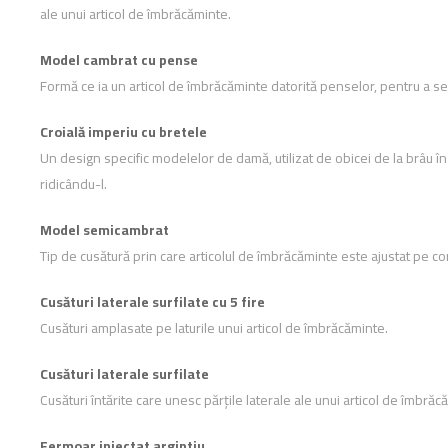
ale unui articol de îmbrăcăminte.
Model cambrat cu pense
Formă ce ia un articol de îmbrăcăminte datorită penselor, pentru a se
Croială imperiu cu bretele
Un design specific modelelor de damă, utilizat de obicei de la brâu în
ridicându-l.
Model semicambrat
Tip de cusătură prin care articolul de îmbrăcăminte este ajustat pe co
Cusături laterale surfilate cu 5 fire
Cusături amplasate pe laturile unui articol de îmbrăcăminte.
Cusături laterale surfilate
Cusături întărite care unesc părțile laterale ale unui articol de îmbrăc
Fermoar injectat argintiu