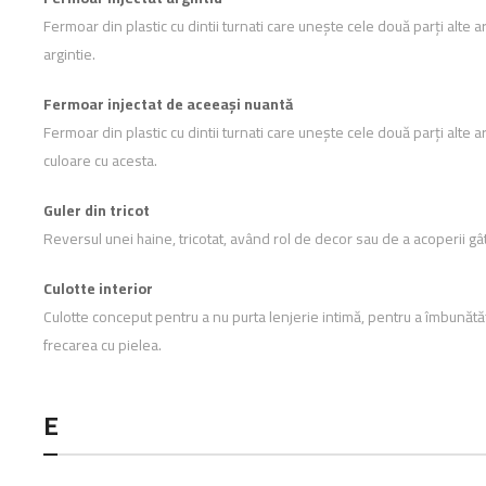
Fermoar din plastic cu dintii turnati care unește cele două parți alte art
argintie.
Fermoar injectat de aceeași nuantă
Fermoar din plastic cu dintii turnati care unește cele două parți alte art
culoare cu acesta.
Guler din tricot
Reversul unei haine, tricotat, având rol de decor sau de a acoperii gât
Culotte interior
Culotte conceput pentru a nu purta lenjerie intimă, pentru a îmbunătăți
frecarea cu pielea.
E