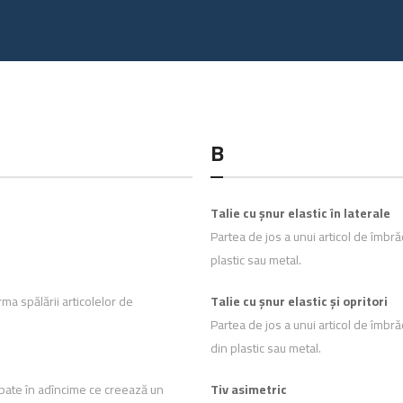
B
Talie cu șnur elastic în laterale
Partea de jos a unui articol de îmbr
plastic sau metal.
ma spălării articolelor de
Talie cu șnur elastic și opritori
Partea de jos a unui articol de îmbră
din plastic sau metal.
 săpate în adîncime ce creează un
Tiv asimetric