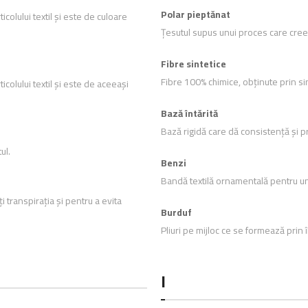
Polar pieptănat
icolului textil și este de culoare
Țesutul supus unui proces care creeaz
Fibre sintetice
Fibre 100% chimice, obținute prin si
icolului textil și este de aceeași
Bază întărită
Bază rigidă care dă consistență și pr
ul.
Benzi
Bandă textilă ornamentală pentru un
 transpirația și pentru a evita
Burduf
Pliuri pe mijloc ce se formează prin î
I