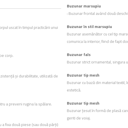
Buzunar marsupiu
: Buzunar frontal având două deschide
Buzunar în stil marsupiu
ul uscat în timpul practicării unui
Buzunar asemănător cu cel tip marsu
comunica la interior, fiind de fapt 
Buzunar fals
 pe corp.
Buzunar strict ornamental, singura uti
Buzunar tip mesh
istență și durabilitate, utilizată de
Buzunar cu bază din material textil, 
estetică.
Buzunar tip mesh
ru a preveni rugina la spălare.
Buzunar țesut în formă de plasă care p
genti de voiaj.
u a fixa două piese (sau două părți)