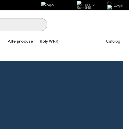
RO
Login
Catalog
Alte produse
Roly WRK