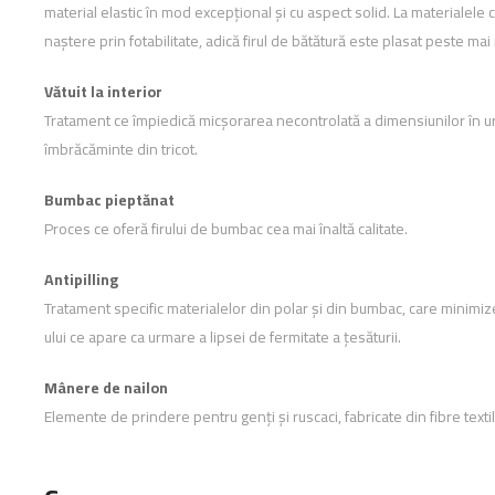
material elastic în mod excepțional și cu aspect solid. La materialele cu
naștere prin fotabilitate, adică firul de bătătură este plasat peste mai
Vătuit la interior
Tratament ce împiedică micșorarea necontrolată a dimensiunilor în ur
îmbrăcăminte din tricot.
Bumbac pieptănat
Proces ce oferă firului de bumbac cea mai înaltă calitate.
Antipilling
Tratament specific materialelor din polar și din bumbac, care minimiz
ului ce apare ca urmare a lipsei de fermitate a țesăturii.
Mânere de nailon
Elemente de prindere pentru genți și ruscaci, fabricate din fibre textil