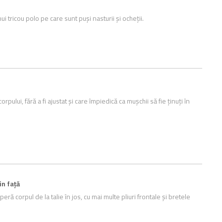
i tricou polo pe care sunt puși nasturii și ocheții.
pului, fără a fi ajustat și care împiedică ca mușchii să fie ținuți în
in față
ă corpul de la talie în jos, cu mai multe pliuri frontale și bretele