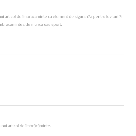
i articol de îmbracaminte ca element de siguran?a pentru lovituri ?i
la îmbracamintea de munca sau sport.
unui articol de îmbrăcăminte.