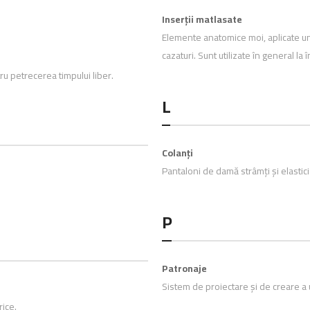
Inserții matlasate
Elemente anatomice moi, aplicate unu
cazaturi. Sunt utilizate în general 
tru petrecerea timpului liber.
L
Colanți
Pantaloni de damă strâmți și elastici
P
Patronaje
Sistem de proiectare și de creare a 
ice.